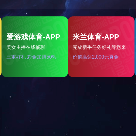
服务热线
400 7167 
上海市青浦区新金路123