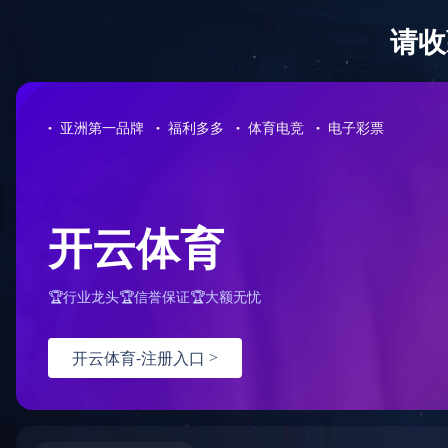
米兰app官方端网站入口
米兰app官方端网站入口-米兰
>
资源
>
经常问的问题
经常问的问题
金属密封圈 极端工况密封解决方案
有多少种金属密封类型?
哪种类型的金属密封最适合我的应用?