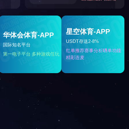
800
公众号
号4幢（D栋）