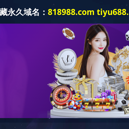
online(中国)
产品中心
应用案例
米兰ap