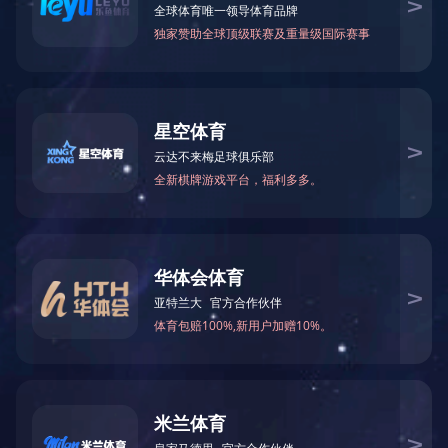
Back to list
Contact us
我们能帮助您实现什么？
有兴趣了解更多关于尚固服务和信息吗？
可以与我们的团队成员取得联系。
现在联系我们
产品中心
应用案例
米兰app官方端网站入口