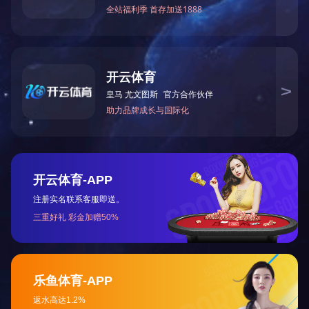
我们能帮助您实现什么？
有兴趣了解更多关于尚固服务和信息吗？
可以与我们的团队成员取得联系。
现在联系我们
产品中心
应用案例
米兰app官方端网站入口
资源
关于我们