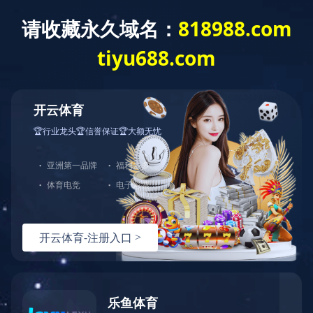
米兰app官方端网站入口
联系我们
实时了解公司信息及行业趋势
Contact information
联系方式
400 7167 800
info@bjccls.com
15821628660（微信及钉钉同号）
上海市青浦区新金路123号4幢（D栋）